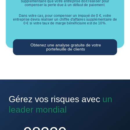
supplémentaire que votre entreprise doit réaliser pour
compenser la perte due à un défaut de paiement.
Dans votre cas, pour compenser un impayé de
0
€
, votre
entreprise devra réaliser un chiffre d'affaires supplémentaire de
0
€
si votre taux de marge bénéficiaire est de
10
%.
Obtenez une analyse gratuite de votre
portefeuille de clients
Gérez vos risques avec
un
leader mondial