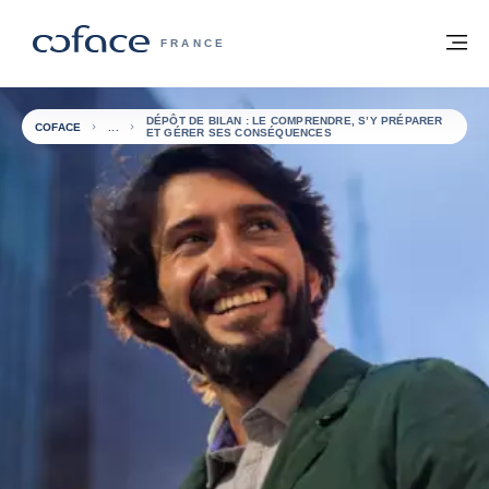
Voir le contenu
Retour à la page d'accueil
M
COFACE, FOR TRADE - PAGE D'ACCUE
FRANCE
DÉPÔT DE BILAN : LE COMPRENDRE, S’Y PRÉPARER
COFACE
ET GÉRER SES CONSÉQUENCES