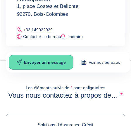
1, place Costes et Bellonte
92270, Bois-Colombes
+33 149022929
Contacter ce bureau
Itinéraire
Envoyer un message
Voir nos bureaux
Envoyer un message
Les éléments suivis de
*
sont obligatoires
Vous nous contactez à propos de…
*
Solutions d'Assurance-Crédit