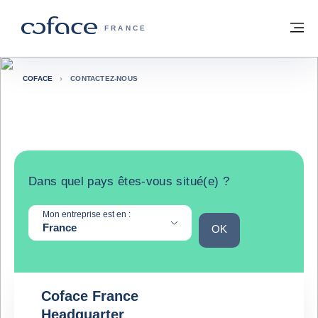
Voir le contenu
Retour à la page d'accueil
M
COFACE, FOR TRADE - PAGE D'ACCUE
FRANCE
COFACE
CONTACTEZ-NOUS
Contactez-nous
Dans quel pays êtes-vous situé(e) ?
Mon entreprise est en :
France
OK
OK
Coface France
Headquarter