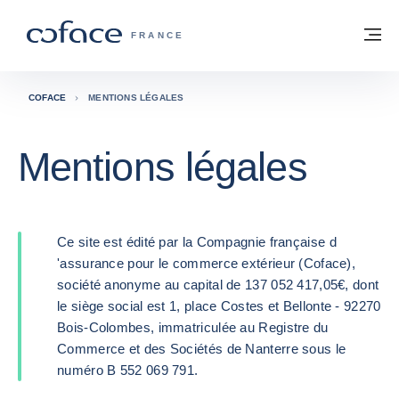
Voir le contenu
Retour à la page d'accueil
M
COFACE, FOR TRADE - PAGE D'ACCUE
FRANCE
COFACE
MENTIONS LÉGALES
Mentions légales
Ce site est édité par la Compagnie française d
'assurance pour le commerce extérieur (Coface),
société anonyme au capital de 137 052 417,05€, dont
le siège social est 1, place Costes et Bellonte - 92270
Bois-Colombes, immatriculée au Registre du
Commerce et des Sociétés de Nanterre sous le
numéro B 552 069 791.