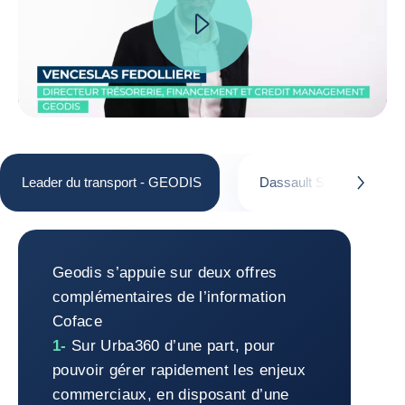
Leader du transport - GEODIS
Dassault Systèmes
button.next
Leader du transport - GEODIS
Geodis s’appuie sur deux offres
complémentaires de l’information
Coface
1-
Sur Urba360 d’une part, pour
pouvoir gérer rapidement les enjeux
commerciaux, en disposant d’une