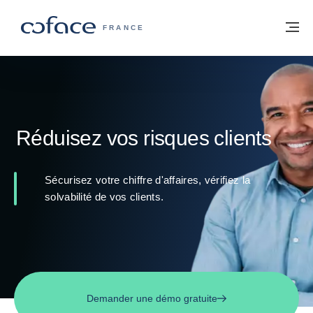
Voir le contenu
Retour à la page d'accueil
M
COFACE, FOR TRADE - PAGE D'ACCUE
FRANCE
Réduisez vos risques clients
Sécurisez votre chiffre d'affaires, vérifiez la
solvabilité de vos clients.
Demander une démo gratuite