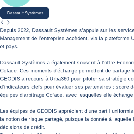
Dassault Systèmes
button.previous
button.next
Dassault Systèmes
Depuis 2022, Dassault Systèmes s’appuie sur les services
Management de l’entreprise accèdent, via la plateforme Ur
et pays.
Dassault Systèmes a également souscrit à l’offre Economic 
Coface. Ces moments d’échange permettent de partage les
Retour à la Dassault Systèmes
GEODIS
GEODIS a recours à Urba360 pour piloter sa stratégie comm
d’indicateurs clefs pour évaluer ses partenaires : score
équipes d’arbitrage Coface, avec lesquelles elle échange
Les équipes de GEODIS apprécient d’une part l’uniformisati
la notion de risque partagé, puisque la donnée à laquelle 
décisions de crédit.
Retour à la GEODIS