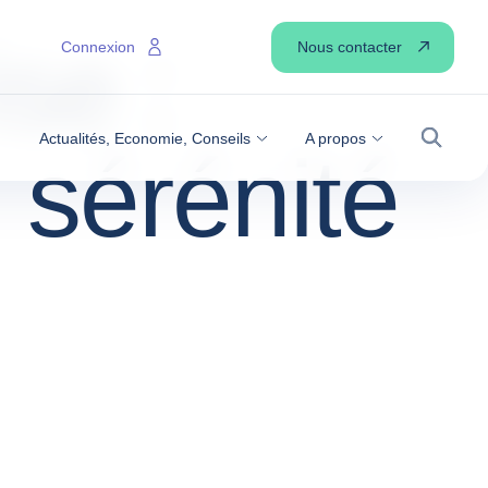
se :
Nous contacter
Connexion
Actualités, Economie, Conseils
A propos
sérénité
Recher