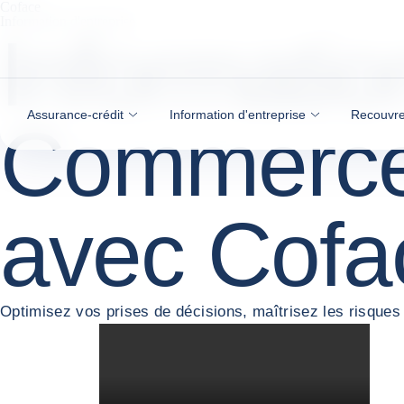
Coface
Voir le contenu
Information d'entreprise
Information
Assurance-crédit
Information d'entreprise
Recouvre
Commercez
avec Cofa
Optimisez vos prises de décisions, maîtrisez les risqu