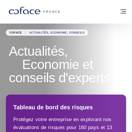
Voir le contenu
Retour à la page d'accueil
M
COFACE, FOR TRADE - PAGE D'ACCUE
FRANCE
COFACE
ACTUALITÉS, ECONOMIE, CONSEILS
Actualités,
Economie et
conseils d'experts
Tableau de bord des risques
Protégez votre entreprise en explorant nos
évaluations de risques pour 160 pays et 13