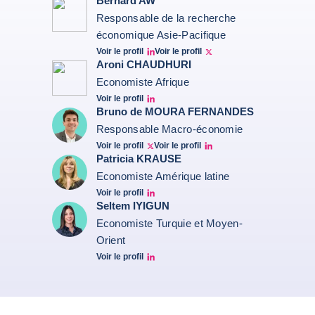
Bernard AW
Responsable de la recherche
économique Asie-Pacifique
Voir le profil
Voir le profil
Bernard Aw Linkedin
Bernard Aw Twitter
Aroni CHAUDHURI
Economiste Afrique
Voir le profil
Aroni Linkedin
Bruno de MOURA FERNANDES
Responsable Macro-économie
Voir le profil
Voir le profil
Twitter Bruno Fernandes
Bruno de Moura Fernandes linkedin
Patricia KRAUSE
Economiste Amérique latine
Voir le profil
Patricia Linkedin
Seltem IYIGUN
Economiste Turquie et Moyen-
Orient
Voir le profil
Seltem Linkedin