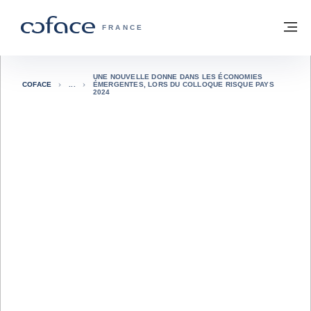
Voir le contenu
Retour à la page d'accueil
M
COFACE, FOR TRADE - PAGE D'ACCUE
FRANCE
UNE NOUVELLE DONNE DANS LES ÉCONOMIES
COFACE
ÉMERGENTES, LORS DU COLLOQUE RISQUE PAYS
2024