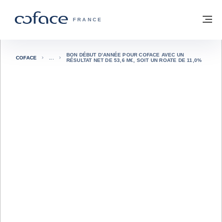
Voir le contenu
Retour à la page d'accueil
M
COFACE, FOR TRADE - PAGE D'ACCUE
FRANCE
BON DÉBUT D’ANNÉE POUR COFACE AVEC UN
COFACE
RÉSULTAT NET DE 53,6 M€, SOIT UN ROATE DE 11,0%