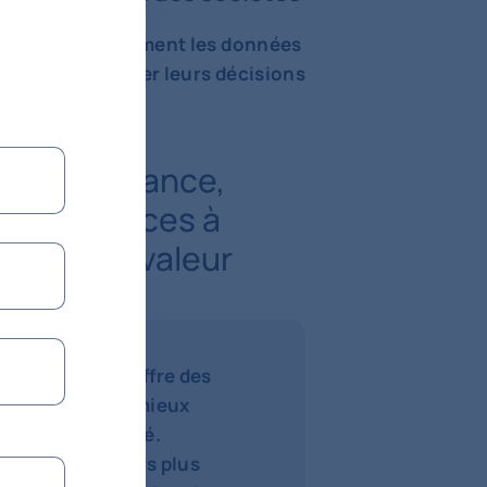
xploitent réellement les données
pour optimiser leurs décisions
achats, finance,
des bénéfices à
haîne de valeur
ie de données offre des
treprises pour mieux
r en compétitivité.
omique toujours plus