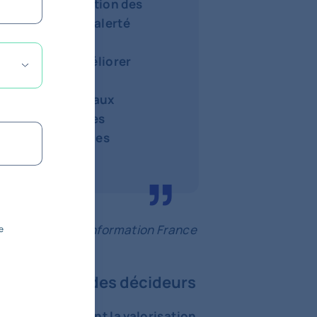
sponsable en gestion des
chats est d’être alerté
iel, de suivre
un pays et d’améliorer
.
ta permet aussi aux
érer de nouvelles
leurs performances
 des services d'information France
e
80% des décideurs
placent la valorisation