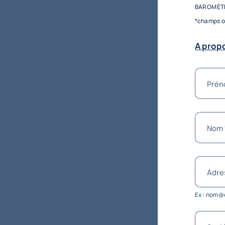
BAROMÈTR
*champs o
A prop
Pré
Nom
Adre
Ex : nom@