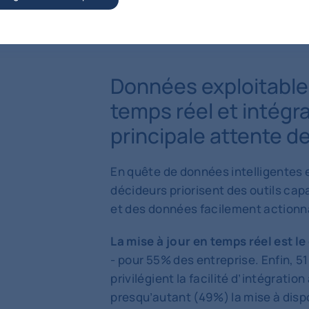
Données exploitables
temps réel et intégr
principale attente d
En quête de données intelligentes 
décideurs priorisent des outils cap
et des données facilement actionn
La mise à jour en temps réel est l
- pour 55% des entreprise. Enfin, 5
privilégient la facilité d’intégration
presqu’autant (49%) la mise à disp