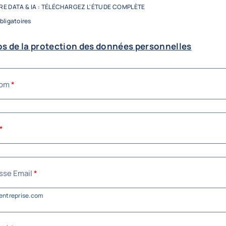
E DATA & IA : TÉLÉCHARGEZ L'ÉTUDE COMPLÈTE
e
bligatoires
os de la protection des données personnelles
Direction générale, 
nom
*
logistique, ventes : 
chaque étape de la c
*
sse Email
*
Le déploiement d’une stratég
possibilités immenses aux en
entreprise.com
piloter leur activité et gagne
Dans un environnement écon