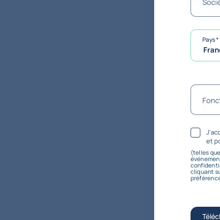
Soci
Pays
*
Fran
Fonc
J'ac
et p
(telles qu
événements
confidenti
cliquant s
préférenc
Téléc