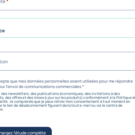
été
*
incertain, l’enjeu pour un re
risques ou un directeur des a
au plus tôt d’un risque potent
obligatoire
l’évolution d’un marché ou d’
ce
la sélection des fournisseurs
Exploitée efficacement, la da
équipes commerciales de gén
opportunités et d’optimiser 
tion
commerciales.
cepte que mes données personnelles soient utilisées pour me répondre
our l'envoi de communications commerciales
*
e des newsletters, des publications économiques, des invitations à des
souligne
Nesrin GONIN,
directrice
, des offres et des mises à jour sur les produits) conformément à la Politique d
alité. Je comprends que je peux retirer mon consentement à tout moment en
et Europe de l'Ouest de Coface.
ur le lien de désabonnement figurant dans tout e-mail ou via le centre de
es
hargez l'étude complète