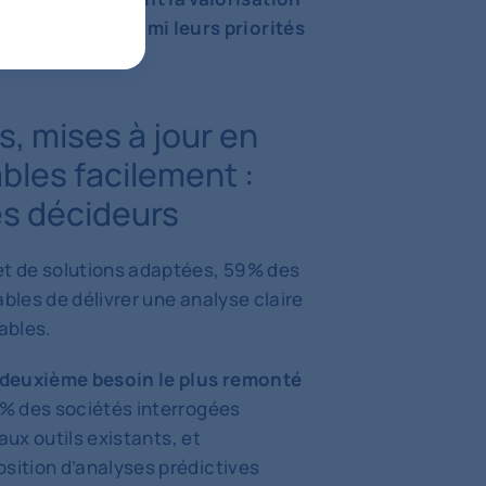
de la data parmi leurs priorités
, mises à jour en
ables facilement :
es décideurs
et de solutions adaptées, 59% des
ables de délivrer une analyse claire
ables.
e deuxième besoin le plus remonté
1% des sociétés interrogées
 aux outils existants, et
osition d’analyses prédictives