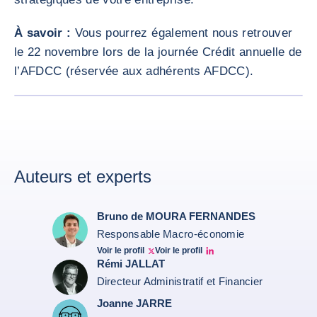
À savoir :
Vous pourrez également nous retrouver
le 22 novembre lors de la journée Crédit annuelle de
l’AFDCC (réservée aux adhérents AFDCC).
AGRANDI
<div class="ibexa_text-field" > Logo AFDCC </div>
Auteurs et experts
Bruno de MOURA FERNANDES
Responsable Macro-économie
Voir le profil
Voir le profil
Twitter Bruno Fernandes
Bruno de Moura Fernandes linkedin
Rémi JALLAT
Directeur Administratif et Financier
Joanne JARRE