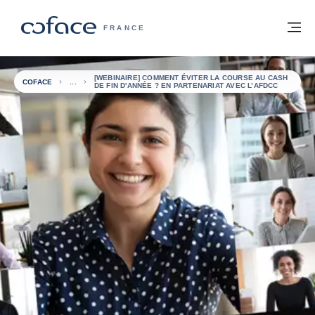
Voir le contenu
Retour à la page d'accueil
M
COFACE, FOR TRADE - PAGE D'ACCUE
FRANCE
[WEBINAIRE] COMMENT ÉVITER LA COURSE AU CASH
COFACE
DE FIN D'ANNÉE ? EN PARTENARIAT AVEC L’AFDCC