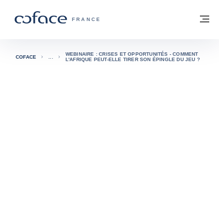
Voir le contenu
Retour à la page d'accueil
M
COFACE, FOR TRADE - PAGE D'ACCUE
FRANCE
WEBINAIRE : CRISES ET OPPORTUNITÉS - COMMENT
COFACE
L'AFRIQUE PEUT-ELLE TIRER SON ÉPINGLE DU JEU ?