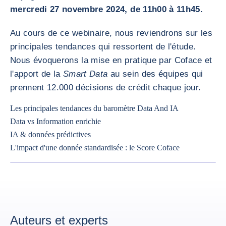
mercredi 27 novembre 2024, de 11h00 à 11h45.
Au cours de ce webinaire, nous reviendrons sur les
principales tendances qui ressortent de l'étude.
Nous évoquerons la mise en pratique par Coface et
l'apport de la
Smart Data
au sein des équipes qui
prennent 12.000 décisions de crédit chaque jour.
Les principales tendances du baromètre Data And IA
Data vs Information enrichie
IA & données prédictives
L'impact d'une donnée standardisée : le Score Coface
AGRANDI
<div class="ibexa_text-field" > Webinaire, 27 novembre à 11h<br /> 
Auteurs et experts