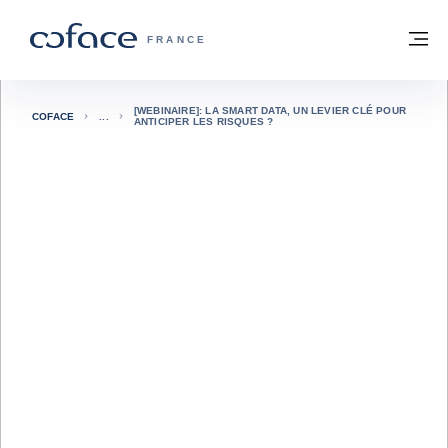
Voir le contenu
Retour à la page d'accueil
M
COFACE, FOR TRADE - PAGE D'ACCUE
FRANCE
[WEBINAIRE]: LA SMART DATA, UN LEVIER CLÉ POUR
COFACE
ANTICIPER LES RISQUES ?