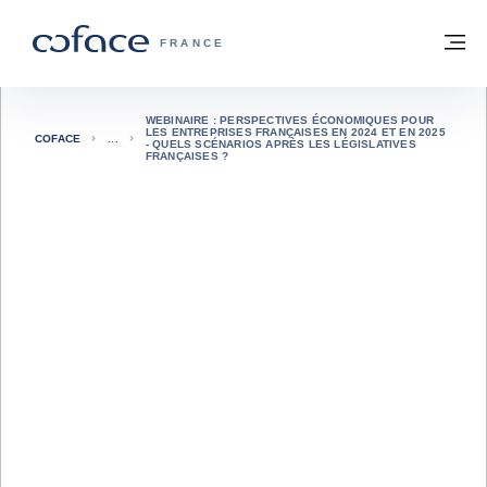
Voir le contenu
Retour à la page d'accueil
M
COFACE, FOR TRADE - PAGE D'ACCUE
FRANCE
WEBINAIRE : PERSPECTIVES ÉCONOMIQUES POUR
LES ENTREPRISES FRANÇAISES EN 2024 ET EN 2025
COFACE
- QUELS SCÉNARIOS APRÈS LES LÉGISLATIVES
FRANÇAISES ?