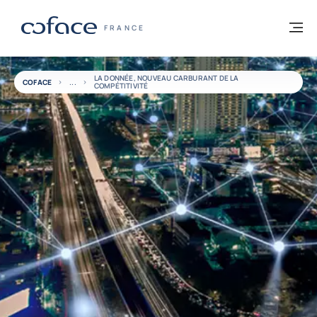
Voir le contenu
Retour à la page d'accueil
M
COFACE, FOR TRADE - PAGE D'ACCUEIL
FRANCE
LA DONNÉE, NOUVEAU CARBURANT DE LA
COFACE
COMPÉTITIVITÉ