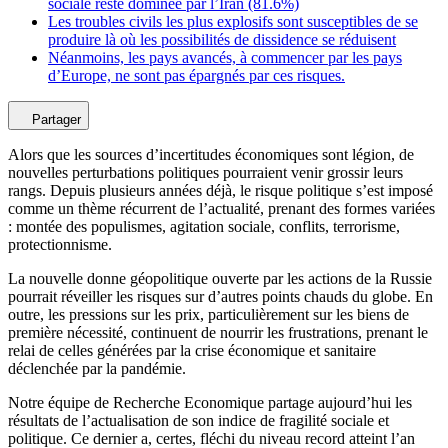
sociale reste dominée par l’Iran (81.6%)
Les troubles civils les plus explosifs sont susceptibles de se
produire là où les possibilités de dissidence se réduisent
Néanmoins, les pays avancés, à commencer par les pays
d’Europe, ne sont pas épargnés par ces risques.
Partager
Alors que les sources d’incertitudes économiques sont légion, de
nouvelles perturbations politiques pourraient venir grossir leurs
rangs. Depuis plusieurs années déjà, le risque politique s’est imposé
comme un thème récurrent de l’actualité, prenant des formes variées
: montée des populismes, agitation sociale, conflits, terrorisme,
protectionnisme.
La nouvelle donne géopolitique ouverte par les actions de la Russie
pourrait réveiller les risques sur d’autres points chauds du globe. En
outre, les pressions sur les prix, particulièrement sur les biens de
première nécessité, continuent de nourrir les frustrations, prenant le
relai de celles générées par la crise économique et sanitaire
déclenchée par la pandémie.
Notre équipe de Recherche Economique partage aujourd’hui les
résultats de l’actualisation de son indice de fragilité sociale et
politique. Ce dernier a, certes, fléchi du niveau record atteint l’an