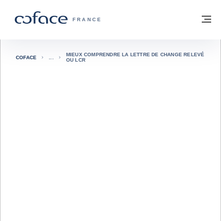
Voir le contenu
Retour à la page d'accueil
M
COFACE, FOR TRADE - PAGE D'ACCUE
FRANCE
MIEUX COMPRENDRE LA LETTRE DE CHANGE RELEVÉ
COFACE
OU LCR