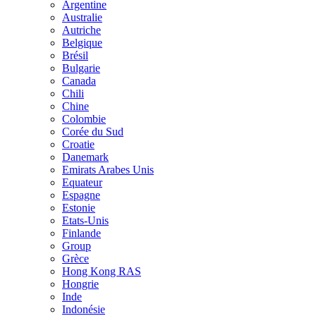
Argentine
Australie
Autriche
Belgique
Brésil
Bulgarie
Canada
Chili
Chine
Colombie
Corée du Sud
Croatie
Danemark
Emirats Arabes Unis
Equateur
Espagne
Estonie
Etats-Unis
Finlande
Group
Grèce
Hong Kong RAS
Hongrie
Inde
Indonésie