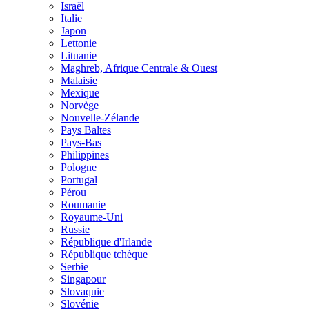
Israël
Italie
Japon
Lettonie
Lituanie
Maghreb, Afrique Centrale & Ouest
Malaisie
Mexique
Norvège
Nouvelle-Zélande
Pays Baltes
Pays-Bas
Philippines
Pologne
Portugal
Pérou
Roumanie
Royaume-Uni
Russie
République d'Irlande
République tchèque
Serbie
Singapour
Slovaquie
Slovénie