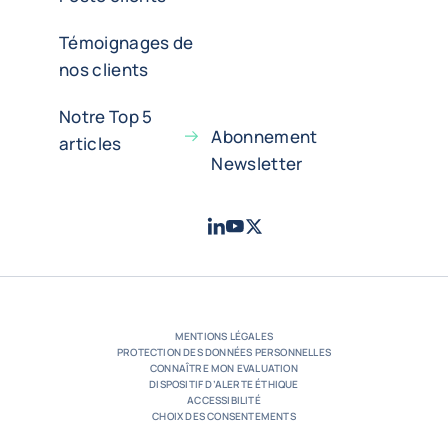
Témoignages de
nos clients
Notre Top 5
Abonnement
articles
Newsletter
LinkedIn
Youtube
X - Twitter
- Coface
- Coface
- Coface
MENTIONS LÉGALES
PROTECTION DES DONNÉES PERSONNELLES
CONNAÎTRE MON EVALUATION
DISPOSITIF D’ALERTE ÉTHIQUE
ACCESSIBILITÉ
CHOIX DES CONSENTEMENTS