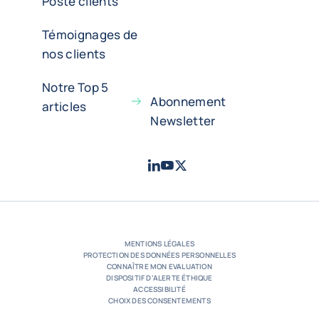
Poste clients
Témoignages de
nos clients
Notre Top 5
Abonnement
articles
Newsletter
LinkedIn
Youtube
X - Twitter
- Coface
- Coface
- Coface
MENTIONS LÉGALES
PROTECTION DES DONNÉES PERSONNELLES
CONNAÎTRE MON EVALUATION
DISPOSITIF D’ALERTE ÉTHIQUE
ACCESSIBILITÉ
CHOIX DES CONSENTEMENTS