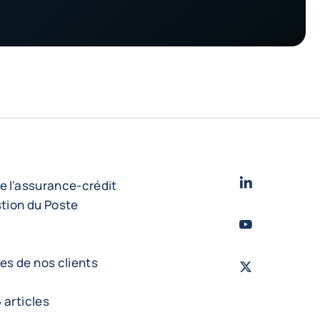
LinkedIn
- Cofac
e l'assurance-crédit
stion du Poste
Youtube
- Coface
s de nos clients
X - Twitter
- Cof
 articles