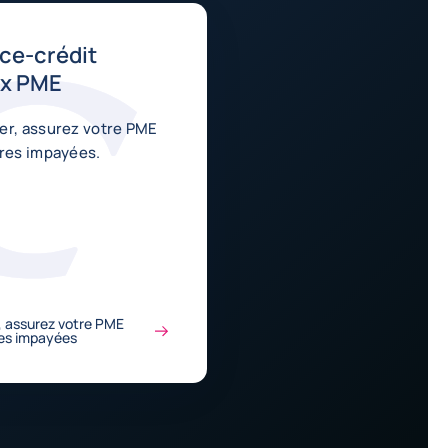
ce-crédit
ux PME
er, assurez votre PME
ures impayées.
, assurez votre PME
res impayées