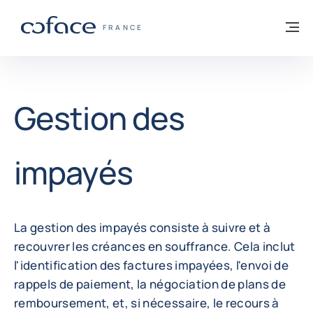
Voir le contenu
Retour à la page d'accueil
M
COFACE, FOR TRADE - PAGE D'ACCUEIL
FRANCE
Gestion des
impayés
La gestion des impayés consiste à suivre et à
recouvrer les créances en souffrance. Cela inclut
l'identification des factures impayées, l'envoi de
rappels de paiement, la négociation de plans de
remboursement, et, si nécessaire, le recours à