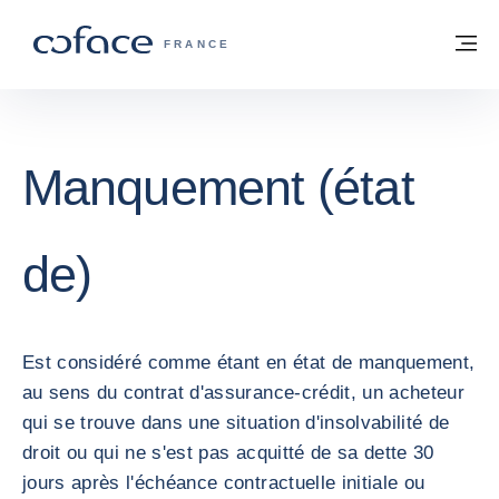
Voir le contenu
Retour à la page d'accueil
M
COFACE, FOR TRADE - PAGE D'ACCUE
FRANCE
Manquement (état
de)
Est considéré comme étant en état de manquement,
au sens du contrat d'assurance-crédit, un acheteur
qui se trouve dans une situation d'insolvabilité de
droit ou qui ne s'est pas acquitté de sa dette 30
jours après l'échéance contractuelle initiale ou