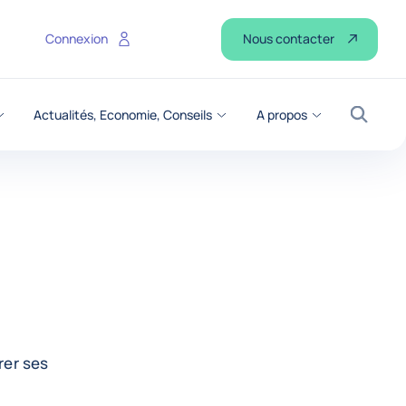
Nous contacter
Connexion
Actualités, Economie, Conseils
A propos
Recher
rer ses