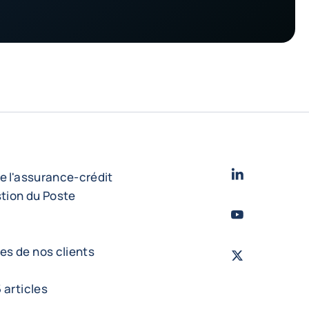
LinkedIn
- Cofac
e l'assurance-crédit
stion du Poste
Youtube
- Coface
s de nos clients
X - Twitter
- Cof
 articles