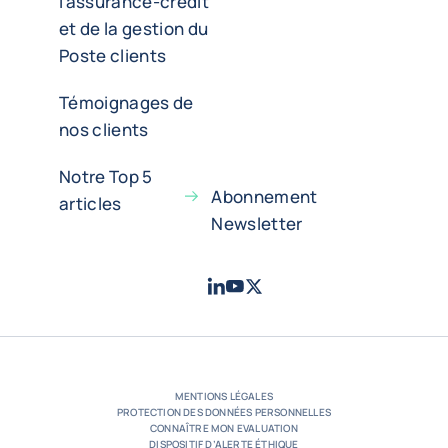
l'assurance-crédit
et de la gestion du
Poste clients
Témoignages de
nos clients
Notre Top 5
Abonnement
articles
Newsletter
LinkedIn
Youtube
X - Twitter
- Coface
- Coface
- Coface
MENTIONS LÉGALES
PROTECTION DES DONNÉES PERSONNELLES
CONNAÎTRE MON EVALUATION
DISPOSITIF D’ALERTE ÉTHIQUE