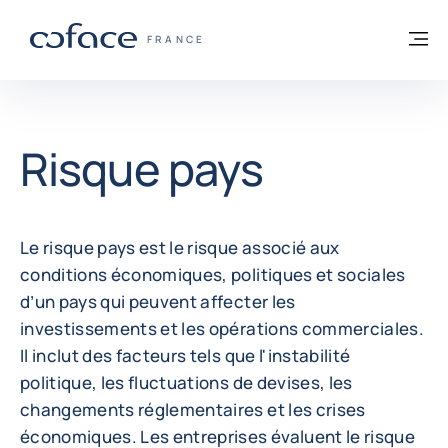
Voir le contenu
Retour à la page d'accueil
M
COFACE, FOR TRADE - PAGE D'ACCUEIL
FRANCE
Risque pays
Le risque pays est le risque associé aux
conditions économiques, politiques et sociales
d’un pays qui peuvent affecter les
investissements et les opérations commerciales.
Il inclut des facteurs tels que l'instabilité
politique, les fluctuations de devises, les
changements réglementaires et les crises
économiques. Les entreprises évaluent le risque