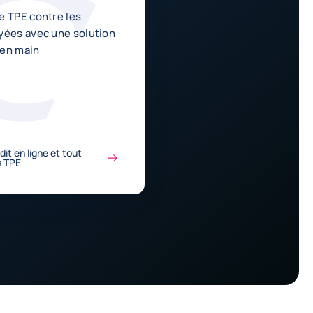
e TPE contre les
yées avec une solution
é en main
it en ligne et tout
s TPE