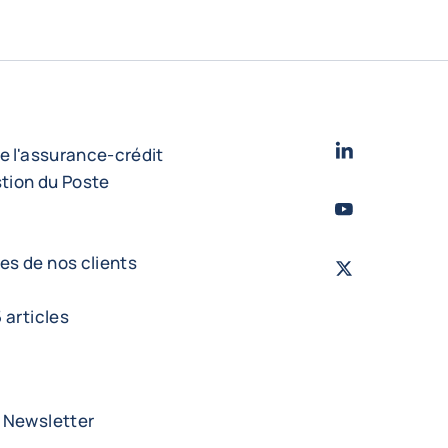
LinkedIn
- Cofac
e l'assurance-crédit
stion du Poste
Youtube
- Coface
s de nos clients
X - Twitter
- Cof
 articles
Newsletter