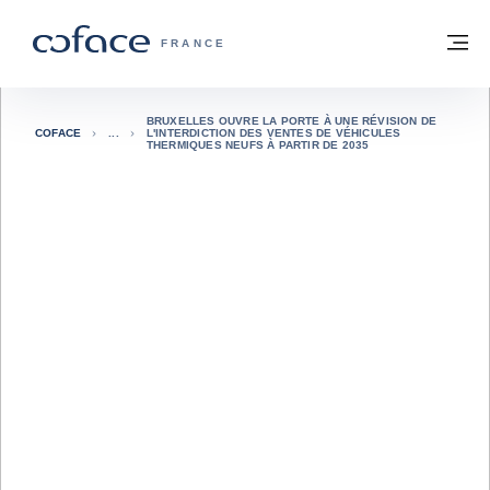
Voir le contenu
Retour à la page d'accueil
M
COFACE, FOR TRADE - PAGE D'ACCUE
FRANCE
BRUXELLES OUVRE LA PORTE À UNE RÉVISION DE
COFACE
L'INTERDICTION DES VENTES DE VÉHICULES
THERMIQUES NEUFS À PARTIR DE 2035