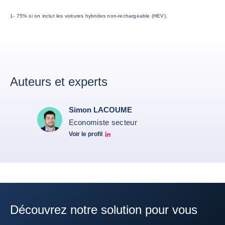
1- 75% si on inclut les voitures hybrides non-rechargeable (HEV).
Auteurs et experts
Simon LACOUME
Economiste secteur
Voir le profil
Simon Lacoume linkedin
Découvrez notre solution pour vous