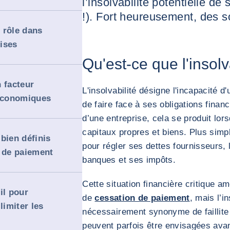
l’insolvabilité potentielle de 
!). Fort heureusement, des so
 rôle dans
rises
Qu'est-ce que l'insolv
 facteur
L'insolvabilité désigne l'incapacité 
 économiques
de faire face à ses obligations finan
d’une entreprise, cela se produit l
capitaux propres et biens. Plus simpl
bien définis
pour régler ses dettes fournisseurs,
s de paiement
banques et ses impôts.
Cette situation financière critique 
il pour
de
cessation de paiement
, mais l’i
limiter les
nécessairement synonyme de faillite
peuvent parfois être envisagées avant