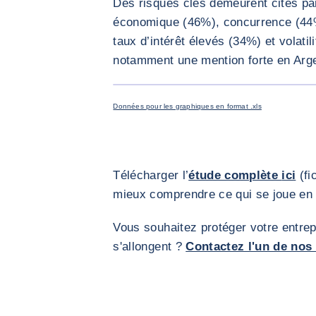
Des risques clés demeurent cités par
économique (46%), concurrence (44%
taux d’intérêt élevés (34%) et volati
notamment une mention forte en Arge
Données pour les graphiques en format .xls
Télécharger l’
étude complète
ici
(fi
mieux comprendre ce qui se joue en
Vous souhaitez protéger votre entrep
s'allongent ?
Contactez l'un de nos