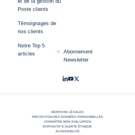
et de la gestion du
Poste clients
Témoignages de
nos clients
Notre Top 5
Abonnement
articles
Newsletter
LinkedIn
Youtube
X - Twitter
- Coface
- Coface
- Coface
MENTIONS LÉGALES
PROTECTION DES DONNÉES PERSONNELLES
CONNAÎTRE MON EVALUATION
DISPOSITIF D’ALERTE ÉTHIQUE
ACCESSIBILITÉ