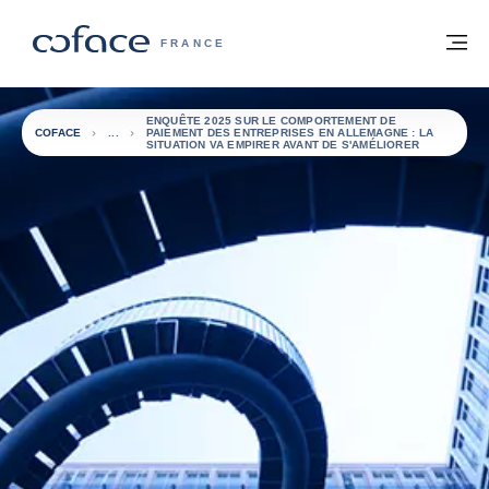
Voir le contenu
Retour à la page d'accueil
M
COFACE, FOR TRADE - PAGE D'ACCUE
FRANCE
ENQUÊTE 2025 SUR LE COMPORTEMENT DE
COFACE
PAIEMENT DES ENTREPRISES EN ALLEMAGNE : LA
SITUATION VA EMPIRER AVANT DE S'AMÉLIORER