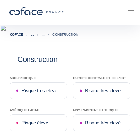
Voir le contenu
Retour à la page d'accueil
M
COFACE, FOR TRADE - PAGE D'ACCUE
FRANCE
COFACE
CONSTRUCTION
Construction
ASIE-PACIFIQUE
EUROPE CENTRALE ET DE L'EST
Risque très élevé
Risque très élevé
AMÉRIQUE LATINE
MOYEN-ORIENT ET TURQUIE
Risque élevé
Risque très élevé