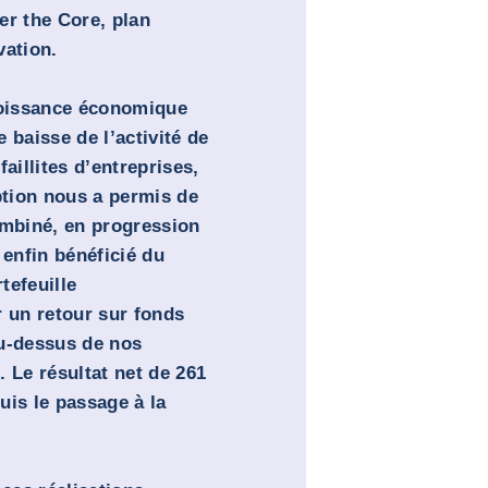
er the Core, plan
vation.
oissance économique
e baisse de l’activité de
aillites d’entreprises,
ption nous a permis de
ombiné, en progression
enfin bénéficié du
tefeuille
r un retour sur fonds
au-dessus de nos
 Le résultat net de 261
uis le passage à la