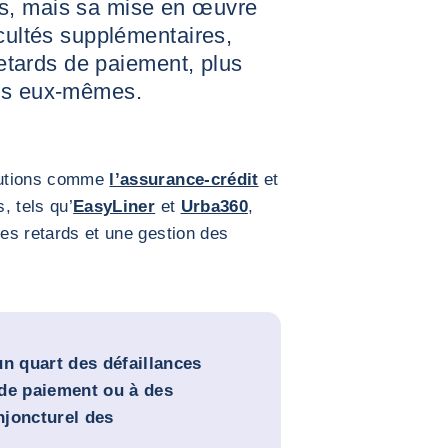
s, mais sa mise en œuvre
icultés supplémentaires,
 retards de paiement, plus
ais eux-mêmes.
olutions comme
l’assurance-crédit
et
, tels qu’
EasyLiner
et
Urba360
,
ces retards et une gestion des
un quart des défaillances
 de paiement ou à des
njoncturel des