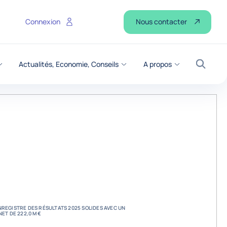
Nous contacter
Connexion
Actualités, Economie, Conseils
A propos
Recher
REGISTRE DES RÉSULTATS 2025 SOLIDES AVEC UN
NET DE 222,0 M€