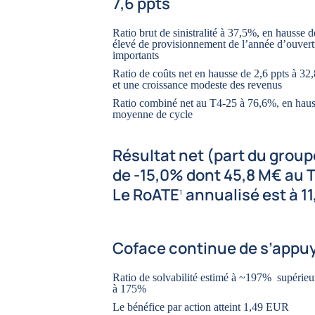
7,6 ppts
Ratio brut de sinistralité à 37,5%, en hausse 
élevé de provisionnement de l’année d’ouvert
importants
Ratio de coûts net en hausse de 2,6 ppts à 32,
et une croissance modeste des revenus
Ratio combiné net au T4-25 à 76,6%, en hauss
moyenne de cycle
Résultat net (part du group
de -15,0% dont 45,8 M€ au 
Le RoATE
annualisé est à 1
1
Coface continue de s’appuye
Ratio de solvabilité estimé à ~197% supérieu
à 175%
Le bénéfice par action atteint 1,49 EUR