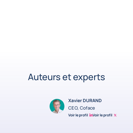
Auteurs et experts
Xavier DURAND
CEO, Coface
Voir le profil
Voir le profil
Linkedin Xavier Durand
Xavier Twitter