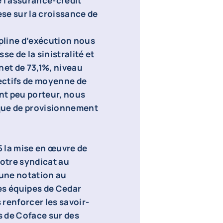
de l’assurance-crédit
èse sur la croissance de
ipline d’exécution nous
se de la sinistralité et
net de 73,1%, niveau
ectifs de moyenne de
nt peu porteur, nous
ique de provisionnement
 la mise en œuvre de
Notre syndicat au
 une notation au
es équipes de Cedar
renforcer les savoir-
es de Coface sur des