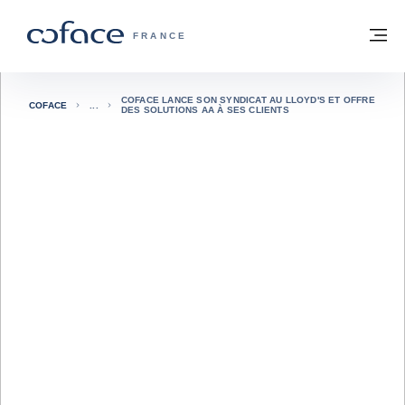
Voir le contenu
Retour à la page d'accueil
M
COFACE, FOR TRADE - PAGE D'ACCUE
FRANCE
COFACE LANCE SON SYNDICAT AU LLOYD'S ET OFFRE
COFACE
DES SOLUTIONS AA À SES CLIENTS