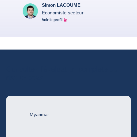
Simon LACOUME
Economiste secteur
Voir le profil
Simon Lacoume linkedin
Consultez l’évaluation complète du
risque pays
Myanmar