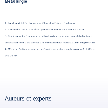
Métallurgie
1- London Metal Exchange and Shanghai Futures Exchange
2- L’Indonésie est le deuxième producteur mondial de minerai d’étain
3- Semiconductor Equipment and Materials International is a global industry
association for the electronics and semiconductor manufacturing supply chain.
4- MSI pour “million square inches” (unité de surface anglo-saxonne). 1 MSI =
645,16 m²
Auteurs et experts