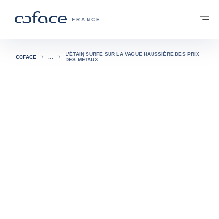
Voir le contenu
Retour à la page d'accueil
M
COFACE, FOR TRADE - PAGE D'ACCUE
FRANCE
L’ÉTAIN SURFE SUR LA VAGUE HAUSSIÈRE DES PRIX
COFACE
DES MÉTAUX