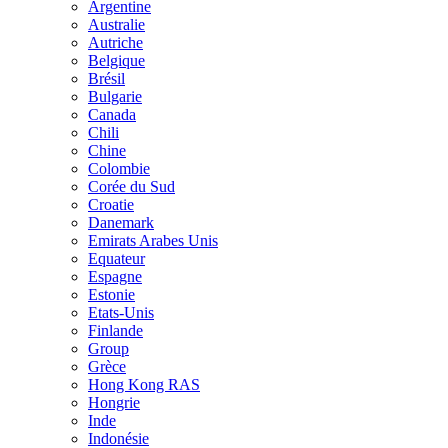
Argentine
Australie
Autriche
Belgique
Brésil
Bulgarie
Canada
Chili
Chine
Colombie
Corée du Sud
Croatie
Danemark
Emirats Arabes Unis
Equateur
Espagne
Estonie
Etats-Unis
Finlande
Group
Grèce
Hong Kong RAS
Hongrie
Inde
Indonésie