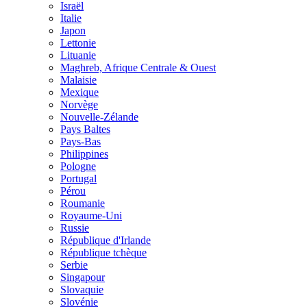
Israël
Italie
Japon
Lettonie
Lituanie
Maghreb, Afrique Centrale & Ouest
Malaisie
Mexique
Norvège
Nouvelle-Zélande
Pays Baltes
Pays-Bas
Philippines
Pologne
Portugal
Pérou
Roumanie
Royaume-Uni
Russie
République d'Irlande
République tchèque
Serbie
Singapour
Slovaquie
Slovénie