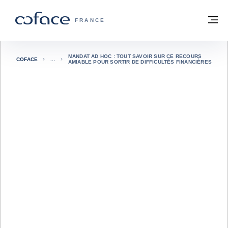
Voir le contenu
Retour à la page d'accueil
M
COFACE, FOR TRADE - PAGE D'ACCUE
FRANCE
MANDAT AD HOC : TOUT SAVOIR SUR CE RECOURS
COFACE
AMIABLE POUR SORTIR DE DIFFICULTÉS FINANCIÈRES