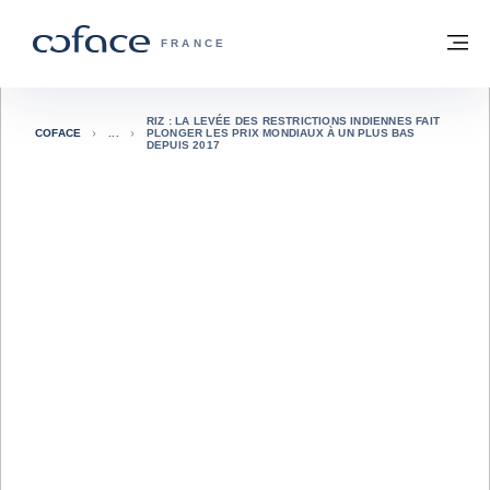
Voir le contenu
Retour à la page d'accueil
M
COFACE, FOR TRADE - PAGE D'ACCUE
FRANCE
RIZ : LA LEVÉE DES RESTRICTIONS INDIENNES FAIT
COFACE
PLONGER LES PRIX MONDIAUX À UN PLUS BAS
DEPUIS 2017