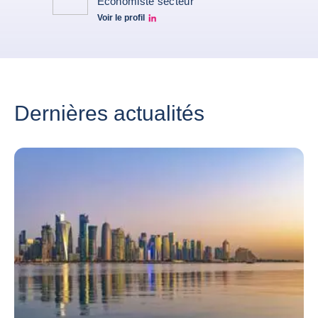
Economiste secteur
Voir le profil
Simon Lacoume linkedin
Dernières actualités