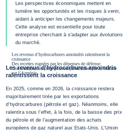
Les perspectives économiques mettent en
lumière les opportunités et les risques à venir,
aidant à anticiper les changements majeurs.
Cette analyse est essentielle pour toute
entreprise cherchant à s'adapter aux évolutions
du marché.
Les revenus d’hydrocarbures amoindris ralentissent la
croissance
Des recettes rognées par les dépenses de défense
Les revenus d’hydrocarbures amoindris
Consolidation du plein pouvoir présidentiel par la victoire
sur l’Arménie
ralentissent la croissance
En 2025, comme en 2026, la croissance restera
majoritairement tirée par les exportations
d’hydrocarbures (pétrole et gaz). Néanmoins, elle
ralentira sous l’effet, à la fois, de la baisse des prix
du pétrole et de l’augmentation des achats
européens de gaz naturel aux Etats-Unis. L’Union