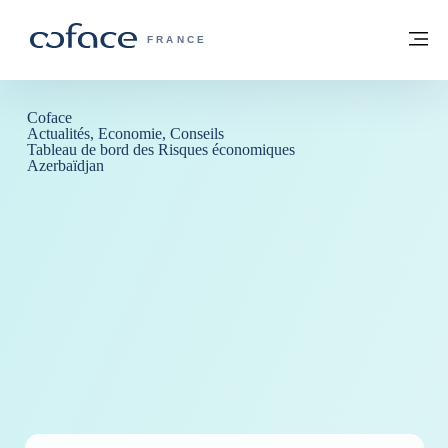
Voir le contenu
Retour à la page d'accueil
M
COFACE, FOR TRADE - PAGE D'ACCUE
FRANCE
Coface
Actualités, Economie, Conseils
Tableau de bord des Risques économiques
Azerbaïdjan