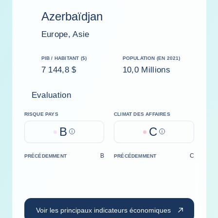
Azerbaïdjan
Europe, Asie
PIB / HABITANT ($)
POPULATION (EN 2021)
7 144,8 $
10,0 Millions
Evaluation
RISQUE PAYS
CLIMAT DES AFFAIRES
B
C
Help
Help
B
C
PRÉCÉDEMMENT
PRÉCÉDEMMENT
Voir les principaux indicateurs économiques