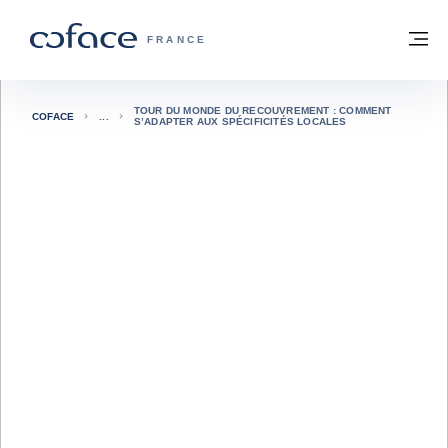
Voir le contenu
Retour à la page d'accueil
M
COFACE, FOR TRADE - PAGE D'ACCUE
FRANCE
TOUR DU MONDE DU RECOUVREMENT : COMMENT
COFACE
S’ADAPTER AUX SPÉCIFICITÉS LOCALES