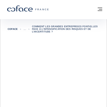
Voir le contenu
Retour à la page d'accueil
M
COFACE, FOR TRADE - PAGE D'ACCUE
FRANCE
COMMENT LES GRANDES ENTREPRISES FONT-ELLES
COFACE
FACE À L’INTENSIFICATION DES RISQUES ET DE
L’INCERTITUDE ?