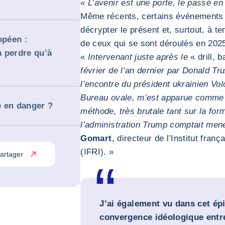
« L’avenir est une porte, le passé en 
Même récents, certains événements 
décrypter le présent et, surtout, à te
péen :
de ceux qui se sont déroulés en 2025
à perdre qu’à
«
Intervenant juste après le
« drill, b
février de l’an dernier par Donald Tr
l’encontre du président ukrainien Vo
Bureau ovale, m’est apparue comme 
 en danger ?
méthode, très brutale tant sur la for
l’administration Trump comptait mene
Gomart
, directeur de l’Institut franç
(IFRI). »
artager
J’ai également vu dans cet ép
convergence idéologique entre