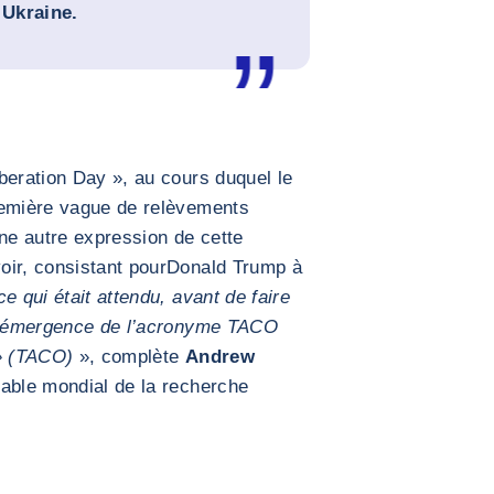
 Ukraine.
beration Day », au cours duquel le
remière vague de relèvements
une autre expression de cette
ir, consistant pour
Donald Trump à
e qui était attendu, avant de faire
 l’émergence de l’acronyme TACO
» (TACO)
», complète
Andrew
sable mondial de la recherche