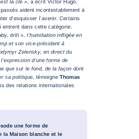
est la clé »
, a écrit Victor Hugo.
passés aident incontestablement à
nter d’esquisser l’avenir. Certains
 entrent dans cette catégorie.
aby, drill »
, l’humiliation infligée en
ump et son vice-président à
lodymyr Zelensky, en direct du
l’expression d’une forme de
me que sur le fond, de la façon dont
r sa politique
, témoigne
Thomas
ais des relations internationales
isode une forme de
 la Maison blanche et le