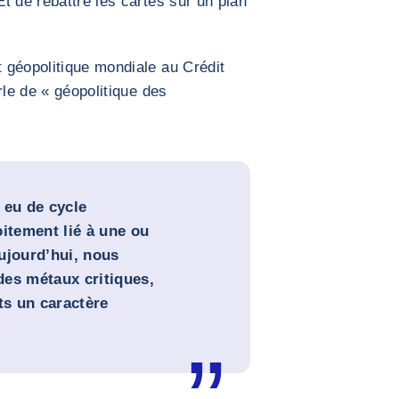
t de rebattre les cartes sur un plan
 géopolitique mondiale au Crédit
le de « géopolitique des
s eu de cycle
oitement lié à une ou
ujourd’hui, nous
des métaux critiques,
ts un caractère