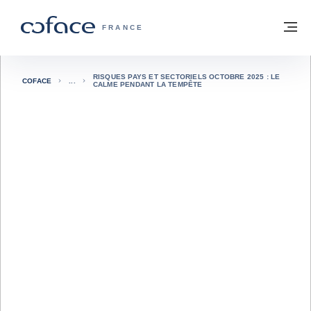
Voir le contenu
Retour à la page d'accueil
M
COFACE, FOR TRADE - PAGE D'ACCUE
FRANCE
RISQUES PAYS ET SECTORIELS OCTOBRE 2025 : LE
COFACE
CALME PENDANT LA TEMPÊTE