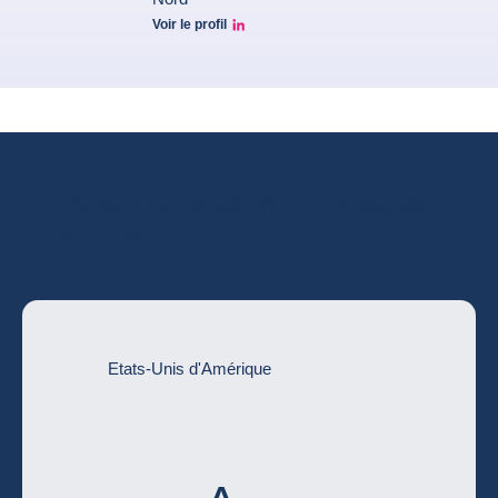
Voir le profil
Marcos Carias Linkedin
Consultez l’évaluation complète du
risque pays
Etats-Unis d'Amérique