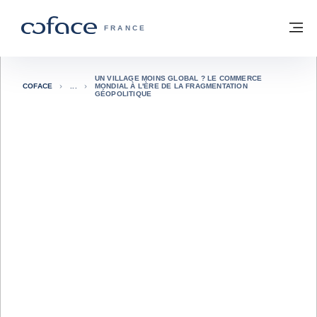
Voir le contenu
Retour à la page d'accueil
M
COFACE, FOR TRADE - PAGE D'ACCUE
FRANCE
UN VILLAGE MOINS GLOBAL ? LE COMMERCE
COFACE
MONDIAL À L'ÈRE DE LA FRAGMENTATION
GÉOPOLITIQUE