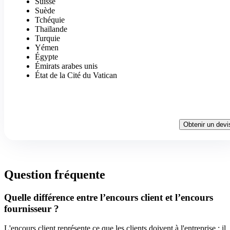
Suisse
Suède
Tchéquie
Thaïlande
Turquie
Yémen
Égypte
Émirats arabes unis
État de la Cité du Vatican
Obtenir un devi
Question fréquente
Quelle différence entre l’encours client et l’encours
fournisseur ?
L'encours client représente ce que les clients doivent à l'entreprise : il