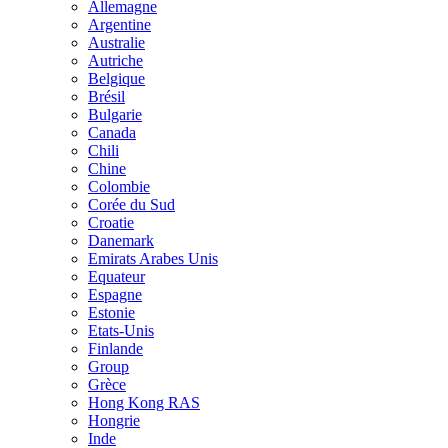
Allemagne
Argentine
Australie
Autriche
Belgique
Brésil
Bulgarie
Canada
Chili
Chine
Colombie
Corée du Sud
Croatie
Danemark
Emirats Arabes Unis
Equateur
Espagne
Estonie
Etats-Unis
Finlande
Group
Grèce
Hong Kong RAS
Hongrie
Inde