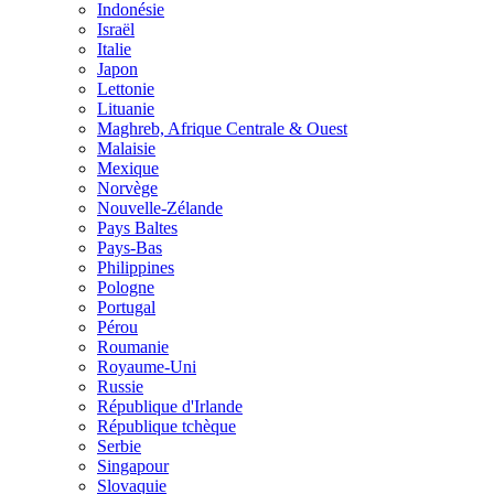
Indonésie
Israël
Italie
Japon
Lettonie
Lituanie
Maghreb, Afrique Centrale & Ouest
Malaisie
Mexique
Norvège
Nouvelle-Zélande
Pays Baltes
Pays-Bas
Philippines
Pologne
Portugal
Pérou
Roumanie
Royaume-Uni
Russie
République d'Irlande
République tchèque
Serbie
Singapour
Slovaquie