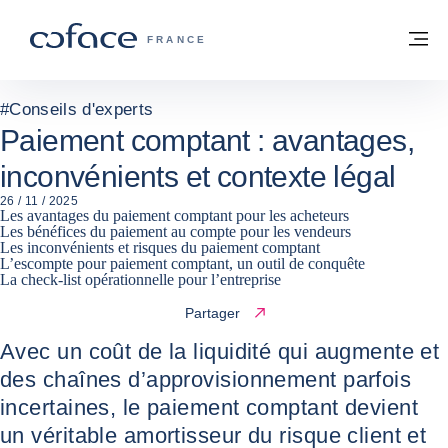
Voir le contenu
Retour à la page d'accueil
M
COFACE, FOR TRADE - PAGE D'ACCUE
FRANCE
#
Conseils d'experts
Paiement comptant : avantages,
inconvénients et contexte légal
26 / 11 / 2025
Les avantages du paiement comptant pour les acheteurs
Les bénéfices du paiement au compte pour les vendeurs
Les inconvénients et risques du paiement comptant
L’escompte pour paiement comptant, un outil de conquête
La check‑list opérationnelle pour l’entreprise
Partager
Avec un coût de la liquidité qui augmente et
des chaînes d’approvisionnement parfois
incertaines, le paiement comptant devient
un véritable amortisseur du risque client et