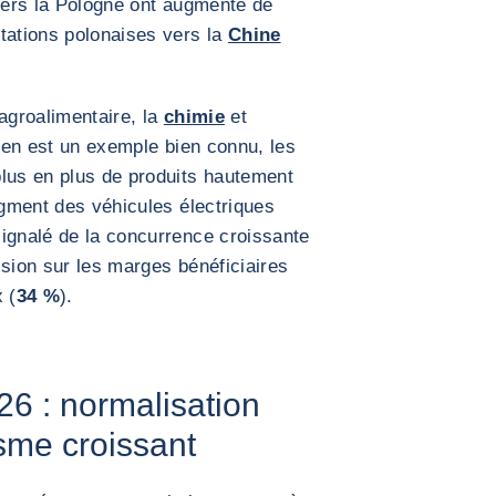
 vers la Pologne ont augmenté de
tations polonaises vers la
Chine
'agroalimentaire, la
chimie
et
 en est un exemple bien connu, les
plus en plus de produits hautement
egment des véhicules électriques
signalé de la concurrence croissante
ssion sur les marges bénéficiaires
 (
34 %
).
26 : normalisation
sme croissant