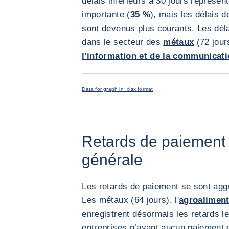
délais inférieurs à 30 jours représent
importante (
35 %
), mais les délais 
sont devenus plus courants. Les déla
dans le secteur des
métaux
(72 jour
l'information et de la communicat
Data for graph in .xlsx format
Retards de paiement 
générale
Les retards de paiement se sont agg
Les métaux (64 jours), l'
agroaliment
enregistrent désormais les retards le
entreprises n’ayant aucun paiement 