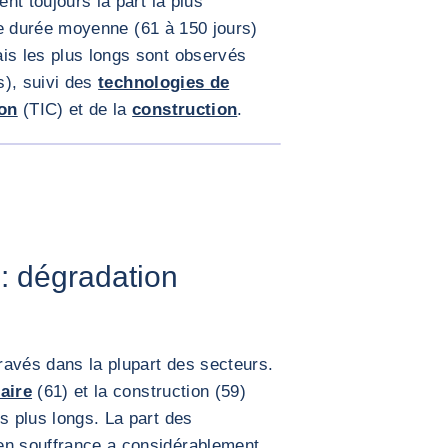
ent toujours la part la plus
de durée moyenne (61 à 150 jours)
is les plus longs sont observés
s), suivi des
technologies de
ion
(TIC) et de la
construction
.
AGRANDIR L'IMAGE
: dégradation
ravés dans la plupart des secteurs.
aire
(61) et la construction (59)
s plus longs. La part des
en souffrance a considérablement