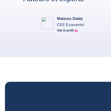
Mateusz Dadej
CEE Economist
Voir le profil
Mateusz Dadej's LinkedIn
Consultez l’évaluation co