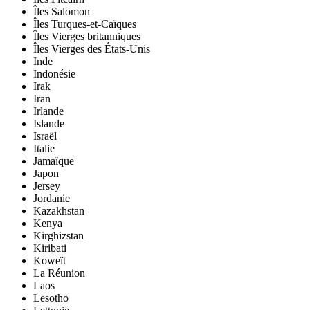
Îles Salomon
Îles Turques-et-Caïques
Îles Vierges britanniques
Îles Vierges des États-Unis
Inde
Indonésie
Irak
Iran
Irlande
Islande
Israël
Italie
Jamaïque
Japon
Jersey
Jordanie
Kazakhstan
Kenya
Kirghizstan
Kiribati
Koweït
La Réunion
Laos
Lesotho