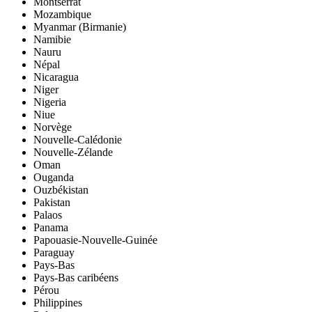
Montserrat
Mozambique
Myanmar (Birmanie)
Namibie
Nauru
Népal
Nicaragua
Niger
Nigeria
Niue
Norvège
Nouvelle-Calédonie
Nouvelle-Zélande
Oman
Ouganda
Ouzbékistan
Pakistan
Palaos
Panama
Papouasie-Nouvelle-Guinée
Paraguay
Pays-Bas
Pays-Bas caribéens
Pérou
Philippines