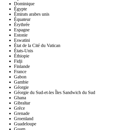
Dominique
Égypte
Émirats arabes unis
Équateur
Érythrée
Espagne
Estonie
Eswatini
État de la Cité du Vatican
États-Unis
Éthiopie
Fidji
Finlande
France
Gabon
Gambie
Géorgie
Géorgie du Sud-et-les Îles Sandwich du Sud
Ghana
Gibraltar
Grèce
Grenade
Groenland
Guadeloupe
Guam