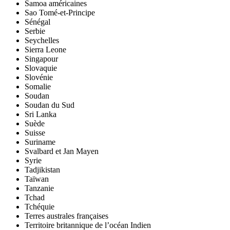
Samoa américaines
Sao Tomé-et-Principe
Sénégal
Serbie
Seychelles
Sierra Leone
Singapour
Slovaquie
Slovénie
Somalie
Soudan
Soudan du Sud
Sri Lanka
Suède
Suisse
Suriname
Svalbard et Jan Mayen
Syrie
Tadjikistan
Taïwan
Tanzanie
Tchad
Tchéquie
Terres australes françaises
Territoire britannique de l’océan Indien