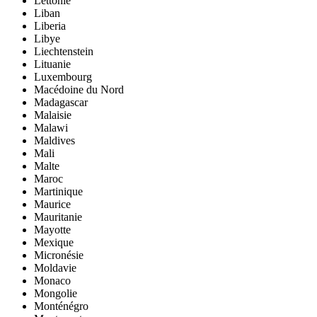
Lettonie
Liban
Liberia
Libye
Liechtenstein
Lituanie
Luxembourg
Macédoine du Nord
Madagascar
Malaisie
Malawi
Maldives
Mali
Malte
Maroc
Martinique
Maurice
Mauritanie
Mayotte
Mexique
Micronésie
Moldavie
Monaco
Mongolie
Monténégro