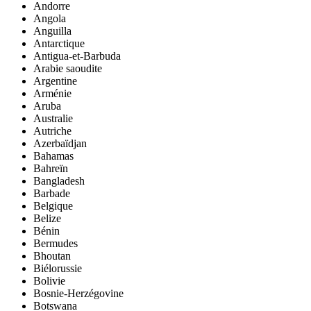
Andorre
Angola
Anguilla
Antarctique
Antigua-et-Barbuda
Arabie saoudite
Argentine
Arménie
Aruba
Australie
Autriche
Azerbaïdjan
Bahamas
Bahreïn
Bangladesh
Barbade
Belgique
Belize
Bénin
Bermudes
Bhoutan
Biélorussie
Bolivie
Bosnie-Herzégovine
Botswana