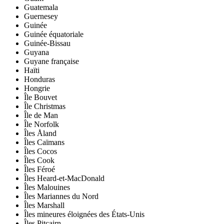
Guatemala
Guernesey
Guinée
Guinée équatoriale
Guinée-Bissau
Guyana
Guyane française
Haïti
Honduras
Hongrie
Île Bouvet
Île Christmas
Île de Man
Île Norfolk
Îles Åland
Îles Caïmans
Îles Cocos
Îles Cook
Îles Féroé
Îles Heard-et-MacDonald
Îles Malouines
Îles Mariannes du Nord
Îles Marshall
Îles mineures éloignées des États-Unis
Îles Pitcairn