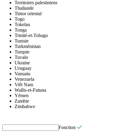
Territoires palestiniens
Thaïlande
Timor oriental
Togo
Tokelau
Tonga
Trinité-et-Tobago
Tunisie
Turkménistan
Turquie
Tuvalu
Ukraine
Uruguay
Vanuatu
Venezuela
Viêt Nam
Wallis-et-Futuna
Yémen
Zambie
Zimbabwe
Fonction