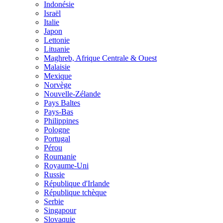
Indonésie
Israël
Italie
Japon
Lettonie
Lituanie
Maghreb, Afrique Centrale & Ouest
Malaisie
Mexique
Norvège
Nouvelle-Zélande
Pays Baltes
Pays-Bas
Philippines
Pologne
Portugal
Pérou
Roumanie
Royaume-Uni
Russie
République d'Irlande
République tchèque
Serbie
Singapour
Slovaquie