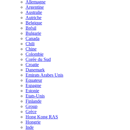
Allemagne
Argentine
Australie
Autriche
Belgique
Brésil
Bulgarie
Canada
Chili
Chine
Colombie
Corée du Sud
Croatie
Danemark
Emirats Arabes Unis
Equateur
Espagne
Estonie
Etats-Unis
Finlande
Group
Grèce
Hong Kong RAS
Hongrie
Inde