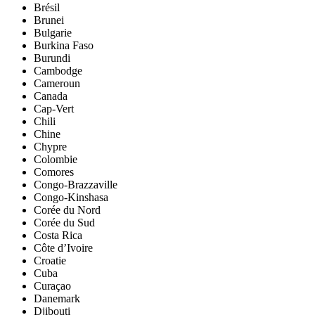
Brésil
Brunei
Bulgarie
Burkina Faso
Burundi
Cambodge
Cameroun
Canada
Cap-Vert
Chili
Chine
Chypre
Colombie
Comores
Congo-Brazzaville
Congo-Kinshasa
Corée du Nord
Corée du Sud
Costa Rica
Côte d’Ivoire
Croatie
Cuba
Curaçao
Danemark
Djibouti