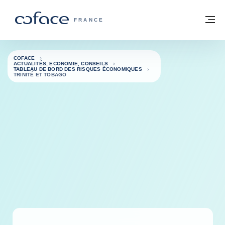
Voir le contenu
Retour à la page d'accueil
M
COFACE, FOR TRADE - PAGE D'ACCUE
FRANCE
COFACE
ACTUALITÉS, ECONOMIE, CONSEILS
TABLEAU DE BORD DES RISQUES ÉCONOMIQUES
TRINITÉ ET TOBAGO